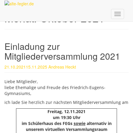
Skip
to
Monat:
Oktober 2021
main
Toggle n
content
Einladung zur
Mitgliederversammlung 2021
21.10.2021
15.11.2025
Andreas Heckt
Liebe Mitglieder,
liebe Ehemalige und Freude des Friedrich-Eugens-
Gymnasiums,
ich lade Sie herzlich zur nächsten Mitgliederversammlung am
Freitag, 12.11.2021
um 19:30 Uhr
im Schülerhaus des FEGs
sowie
alternativ in
unserem virtuellen Versammlungsraum