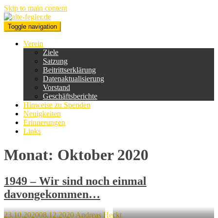
Skip to main content
Toggle navigation
Verein
Ziele
Satzung
Beitrittserklärung
Datenaktualisierung
Vorstand
Geschäftsberichte
Hinweise zu Spenden
Neuigkeiten
Erinnerungen
Links
Monat:
Oktober 2020
1949 – Wir sind noch einmal
davongekommen…
23.10.2020
08.12.2020
Andreas Heckt